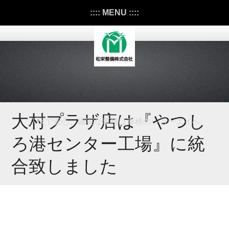
:::: MENU ::::
大村プラザ店は『やつし
八代で安心、確実な車検は車検のショーエイへ
ろ港センター工場』に統
合致しました