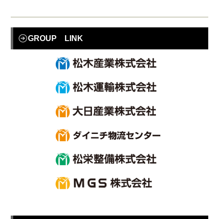
GROUP LINK
松
松
大
ダ
松
合