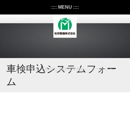
:::: MENU ::::
車検申込システムフォー
八代で安心、確実な車検は車検のショーエイへ
ム