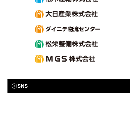
大
ダ
松
合
SNS