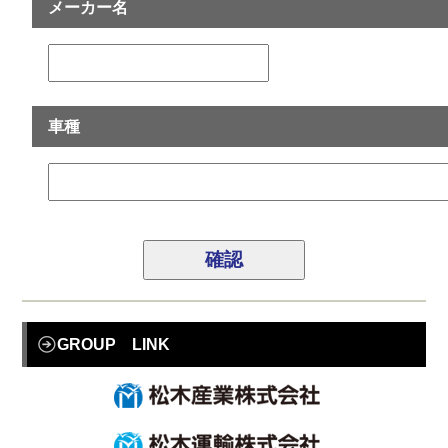
メーカー名
車種
GROUP LINK
松
松